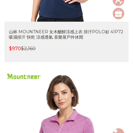
山林 MOUNTNEER 女木醣醇涼感上衣 排汗POLO衫 41P72
吸濕排汗 快乾 涼感透氣 喜樂屋戶外休閒
$
970
$
2,160