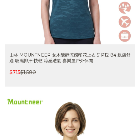
山林 MOUNTNEER 女木醣醇涼感印花上衣 51P12-84 親膚舒
適 吸濕排汗 快乾 涼感透氣 喜樂屋戶外休閒
$
715
$
1,580