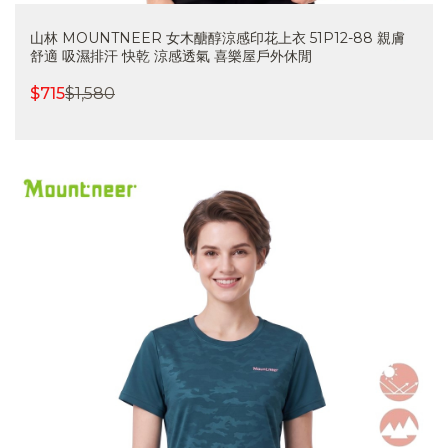
山林 MOUNTNEER 女木醣醇涼感印花上衣 51P12-88 親膚
舒適 吸濕排汗 快乾 涼感透氣 喜樂屋戶外休閒
$
715
$
1,580