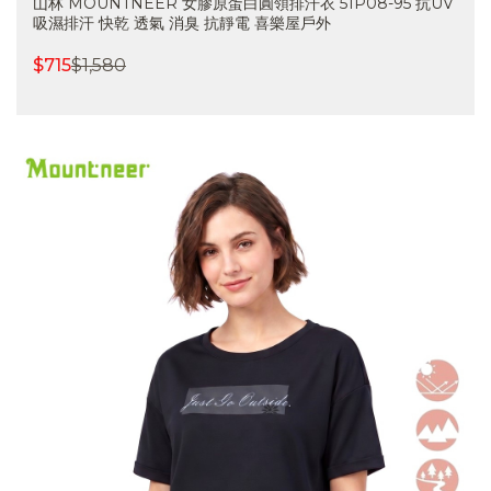
山林 MOUNTNEER 女膠原蛋白圓領排汗衣 51P08-95 抗UV
吸濕排汗 快乾 透氣 消臭 抗靜電 喜樂屋戶外
$
715
$
1,580