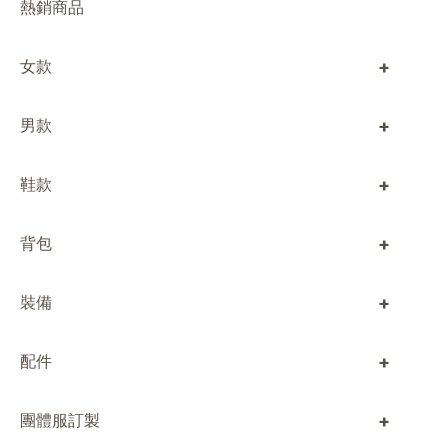
熱銷商品
+
女款
+
男款
+
鞋款
+
背包
+
裝備
+
配件
+
團體服訂製