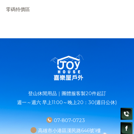
零碼特價區
登山休閒用品｜團體服客製20件起訂
週一～週六 早上11:00～晚上20：30(週日公休)
07-807-0723
高雄市小港區漢民路646號1樓