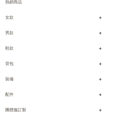
熱銷商品
+
女款
+
男款
+
鞋款
+
背包
+
裝備
+
配件
+
團體服訂製