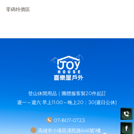
零碼特價區
登山休閒用品｜團體服客製20件起訂
週一～週六 早上11:00～晚上20：30(週日公休)
07-807-0723
高雄市小港區漢民路646號1樓