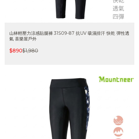
山林輕壓力涼感貼腿褲 31S09-87 抗UV 吸濕排汗 快乾 彈性透
氣 喜樂屋戶外
$
890
$
1,980