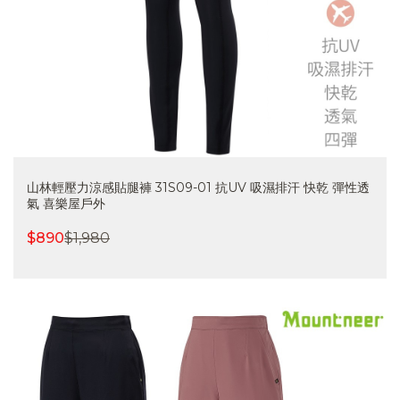
山林輕壓力涼感貼腿褲 31S09-01 抗UV 吸濕排汗 快乾 彈性透
氣 喜樂屋戶外
$
890
$
1,980