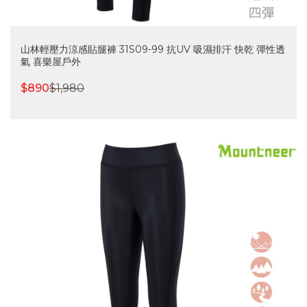
山林輕壓力涼感貼腿褲 31S09-99 抗UV 吸濕排汗 快乾 彈性透
氣 喜樂屋戶外
$
890
$
1,980