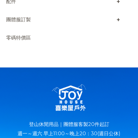
+
配件
+
團體服訂製
零碼特價區
登山休閒用品｜團體服客製20件起訂
週一～週六 早上11:00～晚上20：30(週日公休)