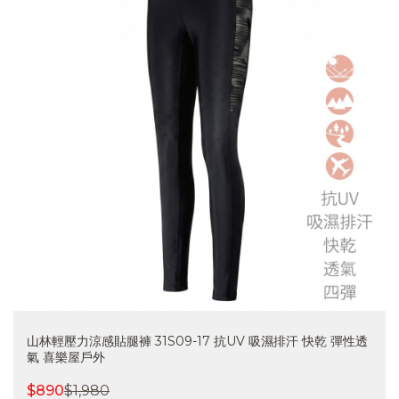
山林輕壓力涼感貼腿褲 31S09-17 抗UV 吸濕排汗 快乾 彈性透
氣 喜樂屋戶外
$
890
$
1,980