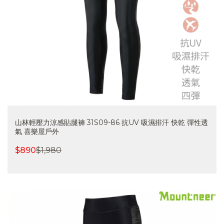
山林輕壓力涼感貼腿褲 31S09-86 抗UV 吸濕排汗 快乾 彈性透
氣 喜樂屋戶外
$
890
$
1,980