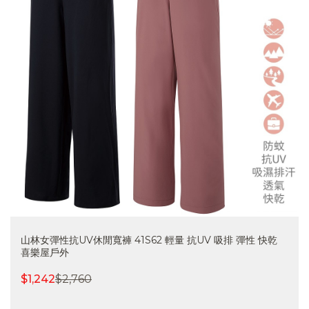
山林女彈性抗UV休閒寬褲 41S62 輕量 抗UV 吸排 彈性 快乾
喜樂屋戶外
$
1,242
$
2,760