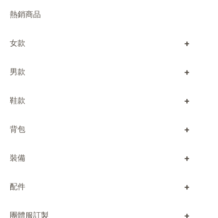
熱銷商品
+
女款
+
男款
+
鞋款
+
背包
+
裝備
+
配件
+
團體服訂製