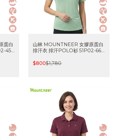
膠原蛋白
山林 MOUNTNEER 女膠原蛋白
2-45
排汗衣 排汗POLO衫 51P02-66
喜樂屋戶
吸濕排汗 快乾 涼感透氣 喜樂屋戶
外休閒
$
800
$
1,780