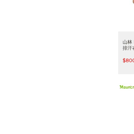
山林
排汗衣
吸濕
外休
$
80