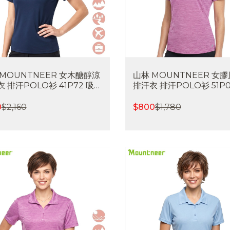
 MOUNTNEER 女木醣醇涼
山林 MOUNTNEER 女
 排汗POLO衫 41P72 吸濕
排汗衣 排汗POLO衫 51P0
 快乾 涼感透氣 喜樂屋戶外休
吸濕排汗 快乾 涼感透氣 
外休閒
0
$
2,160
$
800
$
1,780