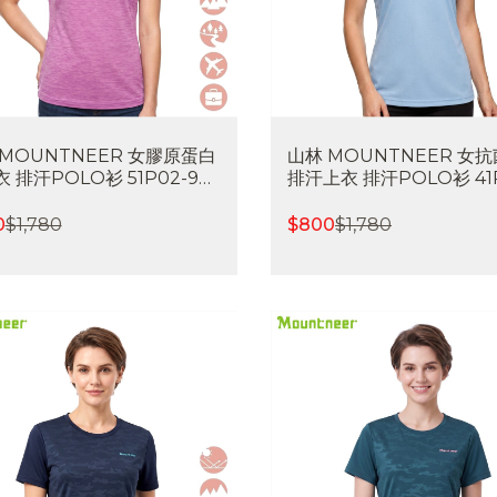
 MOUNTNEER 女膠原蛋白
山林 MOUNTNEER 女
 排汗POLO衫 51P02-93
排汗上衣 排汗POLO衫 41P
排汗 快乾 涼感透氣 喜樂屋戶
76 吸濕排汗 快乾 涼感透
閒
屋戶外休閒
0
$
1,780
$
800
$
1,780