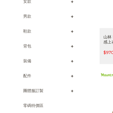
+
女款
+
男款
+
鞋款
山林
感上衣
+
背包
排汗
閒
$
97
+
裝備
+
配件
+
團體服訂製
零碼特價區