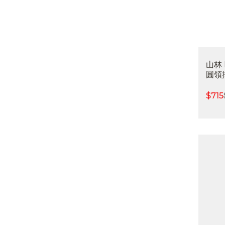
山林
圓領排
濕排汗
樂屋
$
715