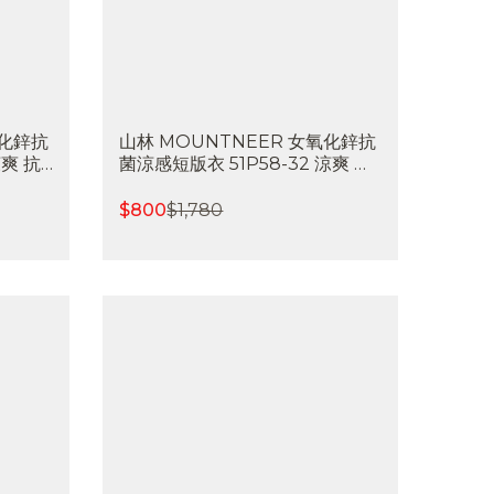
氧化鋅抗
山林 MOUNTNEER 女氧化鋅抗
涼爽 抗
菌涼感短版衣 51P58-32 涼爽 抗
樂屋戶
菌除臭 吸濕排汗 抗UV 喜樂屋戶
外登山
$
800
$
1,780