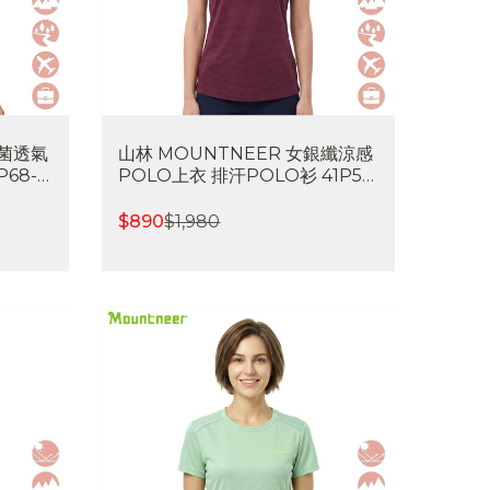
抗菌透氣
山林 MOUNTNEER 女銀纖涼感
68-
POLO上衣 排汗POLO衫 41P50
氣 喜樂
吸濕排汗 快乾 涼感透氣 喜樂屋戶
外休閒
$
890
$
1,980