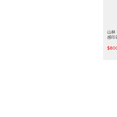
山林
感印花
吸濕
外登
$
80