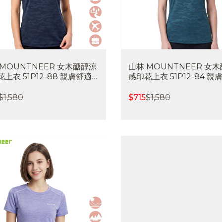
 MOUNTNEER 女木醣醇涼
山林 MOUNTNEER 女
上衣 51P12-88 親膚舒適
感印花上衣 51P12-84 親
排汗 快乾 涼感透氣 喜樂屋戶
吸濕排汗 快乾 涼感透氣 
閒
外休閒
$
1,580
$
715
$
1,580