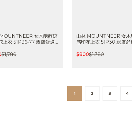
 MOUNTNEER 女木醣醇涼
山林 MOUNTNEER 女
上衣 51P36-77 親膚舒適
感印花上衣 51P30 親膚舒
排汗 快乾 涼感透氣 喜樂屋戶
排汗 快乾 涼感透氣 喜樂
山
閒
0
$
1,780
$
800
$
1,780
1
2
3
4