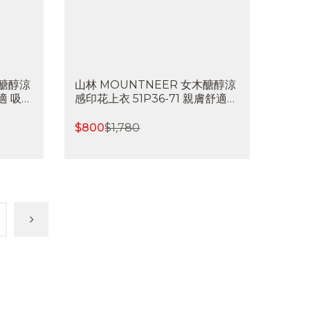
木醣醇涼
山林 MOUNTNEER 女木醣醇涼
適 吸濕
感印花上衣 51P36-71 親膚舒適
屋戶外休
吸濕排汗 快乾 涼感透氣 喜樂屋戶
外登山
$
800
$
1,780