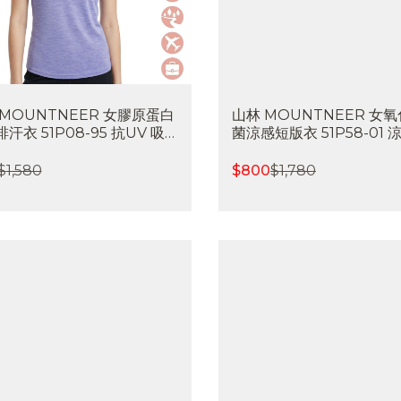
 MOUNTNEER 女膠原蛋白
山林 MOUNTNEER 女
汗衣 51P08-95 抗UV 吸
菌涼感短版衣 51P58-01 
 快乾 透氣 消臭 抗靜電 喜
菌除臭 吸濕排汗 抗UV 喜
戶外
外登山
$
1,580
$
800
$
1,780