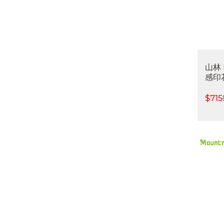
山林
感印花
吸濕
外休
$
715