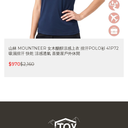
醣醇涼感上衣 排汗POLO衫 41P72
山林 MOUNTNEER 女
喜樂屋戶外休閒
51P02-45 吸濕排汗 快
$
800
$
1,780