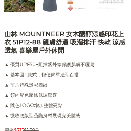
山林 MOUNTNEER 女木醣醇涼感印花上
衣 51P12-88 親膚舒適 吸濕排汗 快乾 涼感
透氣 喜樂屋戶外休閒
▲ 優質UPF50+阻擋紫外線保護肌膚不曬傷
▲ 基本圓T款式，輕便簡單造型百搭
▲ 前片特殊迷彩圖紋
▲ 領內配色壓條低調驚喜
▲ 跳色LOGO增加整體亮點
▲ 微收腰版型凸顯身材展現完美體態
價格
$
715
$
1,580