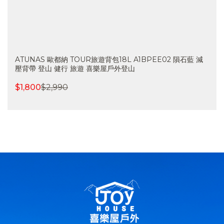
歐都納ATUNAS HIKE 32L網架式透氣背包 A1BPCC03黑白
登山 健行 旅遊 輕量 喜樂屋戶外
$
2,500
$
3,950