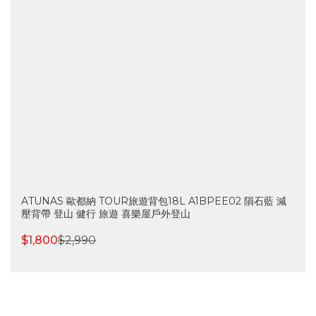
歐都納ATUNAS HIKE 32L網架式透氣背包 A1BPCC03黑白
登山 健行 旅遊 輕量 喜樂屋戶外
$
2,500
$
3,950