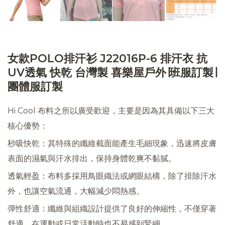
女款POLO排汗衫 J22016P-6 排汗衣 抗
UV透氣 快乾 台灣製 喜樂屋戶外∣班服訂製∣
團體服訂製
Hi Cool 布料之所以廣受歡迎，主要是因為其具備以下三大
核心優勢：
秒吸快乾：其特殊的纖維截面能產生毛細現象，迅速將皮膚
表面的濕氣與汗水排出，保持身體乾爽不黏膩。
透氣輕盈：布料多採用鳥眼織法或網眼結構，除了排除汗水
外，也讓空氣流通，大幅減少悶熱感。
彈性舒適：纖維與組織設計提供了良好的伸縮性，不僅穿著
舒適，在運動或日常活動時也不易感到緊繃