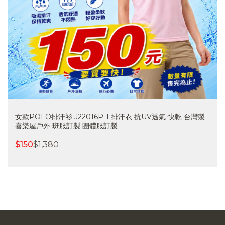
女款POLO排汗衫 J22016P-1 排汗衣 抗UV透氣 快乾 台灣製
喜樂屋戶外∣班服訂製∣團體服訂製
$
150
$
1,380