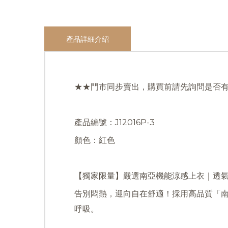
產品詳細介紹
★★門市同步賣出，購買前請先詢問是否
產品編號：J12016P-3
顏色：紅色
【獨家限量】嚴選南亞機能涼感上衣｜透
告別悶熱，迎向自在舒適！採用高品質「
呼吸。