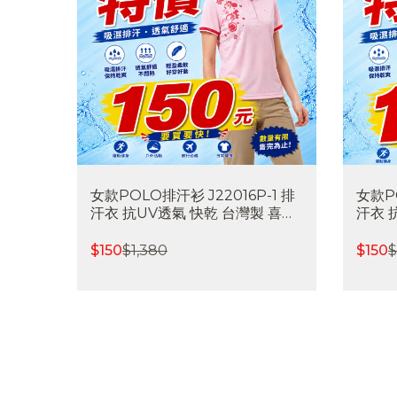
女款POLO排汗衫 J22016P-1 排
女款PO
汗衣 抗UV透氣 快乾 台灣製 喜樂
汗衣 
屋戶外∣班服訂製∣團體服訂製
屋戶外
$
150
$
1,380
$
150
$