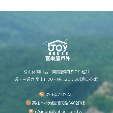
登山休閒用品｜團體服客製20件起訂
週一～週六 早上11:00～晚上20：30(週日公休)
07-807-0723
高雄市小港區漢民路646號1樓
r2sjuan@yahoo.com.tw