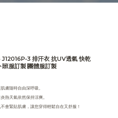
J12016P-3 排汗衣 抗UV透氣 快乾
∣班服訂製∣團體服訂製
讓肌膚隨時自由深呼吸。
在炎熱天氣依然保持涼爽。
也不會緊貼肌膚，讓您穿得輕鬆自在又舒服！