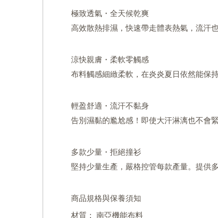
極致透氣・全天候乾爽
高效散熱排濕，快速帶走體表熱氣，流汗
涼快親膚・柔軟零觸感
布料觸感細緻柔軟，在炎炎夏日依然能保
輕盈舒適・流汗不黏身
告別濕黏的尷尬感！即使大汗淋漓也不會
多款少量・拒絕撞衫
堅持少量生產，嚴格控管每款產量。提供
商品規格與保養須知
材質： 南亞機能布料