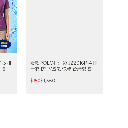
-3 排
女款POLO排汗衫 J22016P-4 排
 喜樂
汗衣 抗UV透氣 快乾 台灣製 喜樂
製
屋戶外∣班服訂製∣團體服訂製
$
150
$
1,380