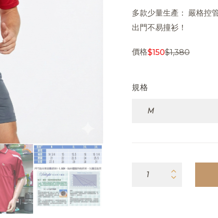
多款少量生產： 嚴格控
出門不易撞衫！
價格
$
150
$
1,380
規格