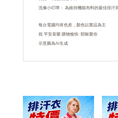
洗滌小叮嚀： 為維持機能布料的最佳排汗
每台電腦均有色差，顏色以實品為主
祝 平安喜樂 購物愉快 耶穌愛你
示意圖為AI生成