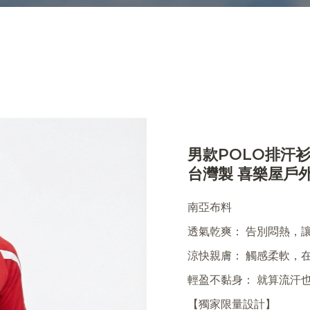
男款POLO排汗衫 
台灣製 喜樂屋戶外
南亞布料
透氣乾爽： 告別悶熱，
涼快親膚： 觸感柔軟，
輕盈不黏身： 就算流汗
【獨家限量設計】