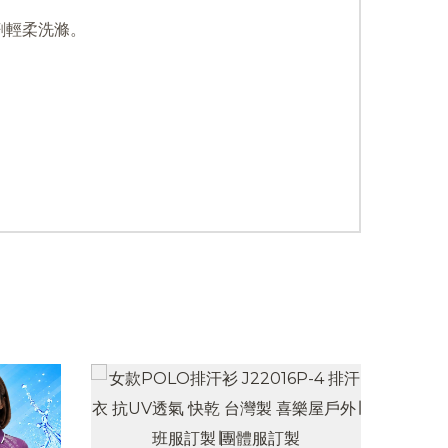
劑輕柔洗滌。