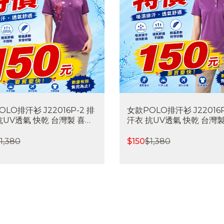
LO排汗衫 J22016P-2 排
女款POLO排汗衫 J22016P
抗UV透氣 快乾 台灣製 喜樂
汗衣 抗UV透氣 快乾 台灣製
∣班服訂製∣團體服訂製
屋戶外∣班服訂製∣團體服訂
1,380
$
150
$
1,380