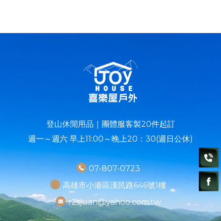
登山休閒用品｜團體服客製20件起訂
週一～週六 早上11:00～晚上20：30(週日公休)
07-807-0723
高雄市小港區漢民路646號1樓
r2sjuan@yahoo.com.tw