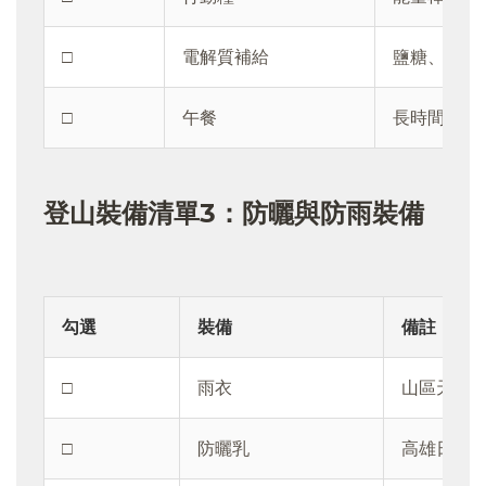
□
電解質補給
鹽糖、運動
□
午餐
長時間行程
登山裝備清單3：防曬與防雨裝備
勾選
裝備
備註
□
雨衣
山區天氣
□
防曬乳
高雄日照