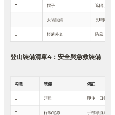
□
帽子
遮陽、防
□
太陽眼鏡
長時間曝
□
輕薄外套
防風、防
登山裝備清單4：安全與急救裝備
勾選
裝備
備註
□
頭燈
即使一日行程
□
行動電源
手機導航與聯