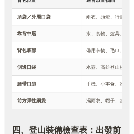
背包位置
適合放置物品
頂袋／外層口袋
雨衣、頭燈、行動糧、
靠背中層
水、食物、爐具、較重
背包底部
備用衣物、毛巾、保暖
側邊口袋
水壺、高雄登山杖、折
腰帶口袋
手機、小零食、護唇膏
前方彈性網袋
濕雨衣、帽子、臨時收
四、登山裝備檢查表：出發前