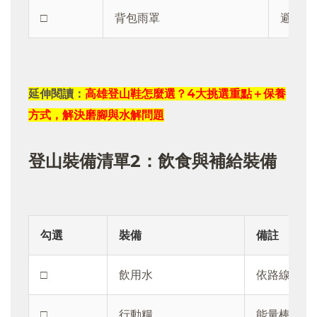
□
背包雨罩
避免午
延伸閱讀：
高雄登山鞋怎麼選？4大挑選重點＋保養
方式，解決磨腳與水解問題
登山裝備清單2：飲食與補給裝備
勾選
裝備
備註
□
飲用水
依路線長度
□
行動糧
能量棒、堅