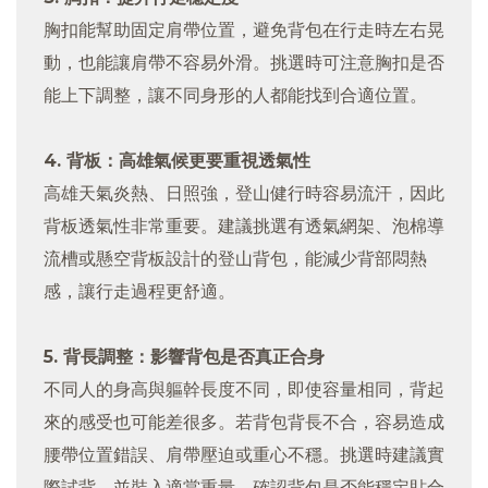
胸扣能幫助固定肩帶位置，避免背包在行走時左右晃
動，也能讓肩帶不容易外滑。挑選時可注意胸扣是否
能上下調整，讓不同身形的人都能找到合適位置。
4. 背板：高雄氣候更要重視透氣性
高雄天氣炎熱、日照強，登山健行時容易流汗，因此
背板透氣性非常重要。建議挑選有透氣網架、泡棉導
流槽或懸空背板設計的登山背包，能減少背部悶熱
感，讓行走過程更舒適。
5. 背長調整：影響背包是否真正合身
不同人的身高與軀幹長度不同，即使容量相同，背起
來的感受也可能差很多。若背包背長不合，容易造成
腰帶位置錯誤、肩帶壓迫或重心不穩。挑選時建議實
際試背，並裝入適當重量，確認背包是否能穩定貼合